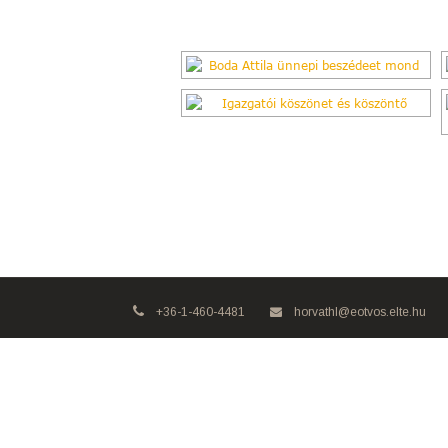
+36-1-460-4481
horvathl@eotvos.elte.hu