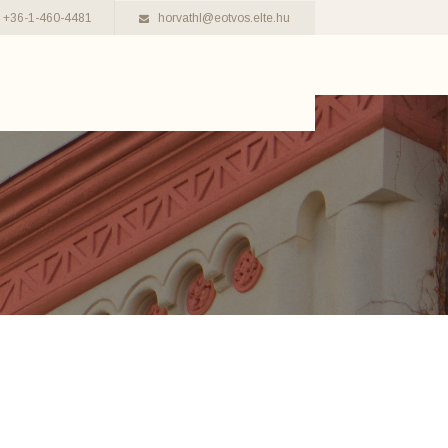
+36-1-460-4481
horvathl@eotvos.elte.hu