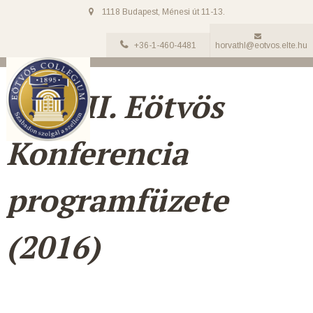
1118 Budapest, Ménesi út 11-13.
+36-1-460-4481
horvathl@eotvos.elte.hu
A XVII. Eötvös
Konferencia
programfüzete
(2016)