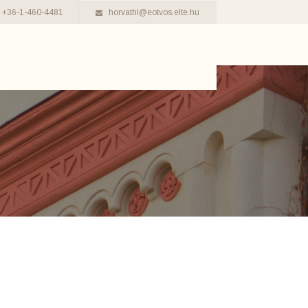
+36-1-460-4481
horvathl@eotvos.elte.hu