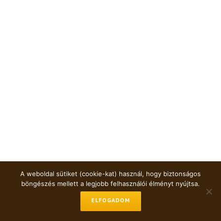
A weboldal sütiket (cookie-kat) használ, hogy biztonságos
böngészés mellett a legjobb felhasználói élményt nyújtsa.
ELFOGADOM