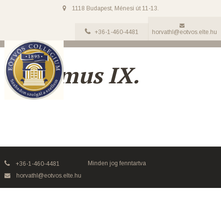
1118 Budapest, Ménesi út 11-13.
+36-1-460-4481
horvathl@eotvos.elte.hu
Adsumus IX.
Minden jog fenntartva
+36-1-460-4481
horvathl@eotvos.elte.hu