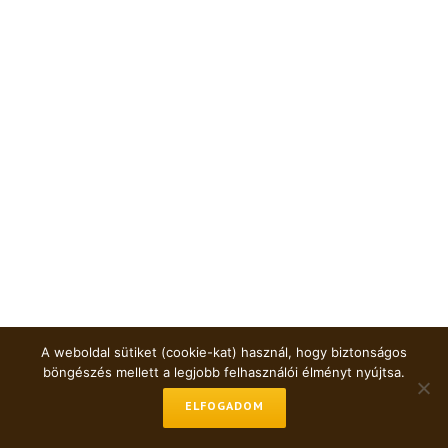
A weboldal sütiket (cookie-kat) használ, hogy biztonságos
böngészés mellett a legjobb felhasználói élményt nyújtsa.
ELFOGADOM