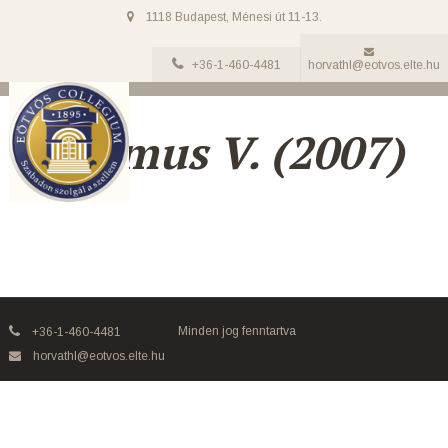
1118 Budapest, Ménesi út 11-13.
+36-1-460-4481
horvathl@eotvos.elte.hu
Adsumus V. (2007)
Minden jog fenntartva
+36-1-460-4481
horvathl@eotvos.elte.hu