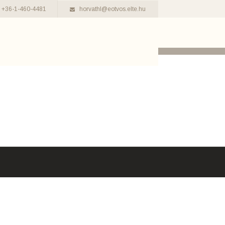
+36-1-460-4481
horvathl@eotvos.elte.hu