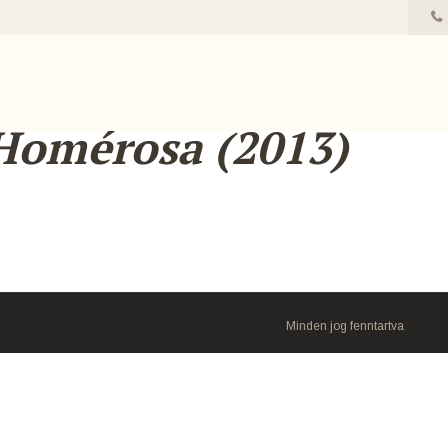
Homérosa (2013)
Minden jog fenntartva