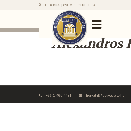
1118 Budapest, Ménesi út 11-13.
Alexandros 
+36-1-460-4481
horvathl@eotvos.elte.hu