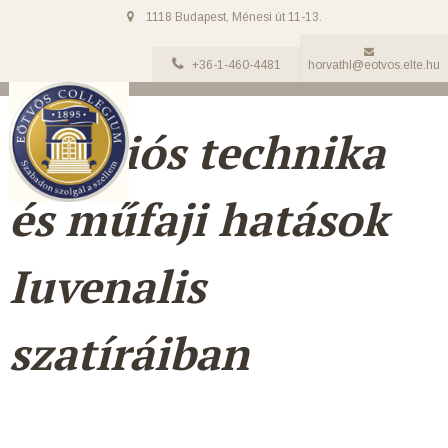
1118 Budapest, Ménesi út 11-13.
+36-1-460-4481
horvathl@eotvos.elte.hu
Allúziós technika
és műfaji hatások
Iuvenalis
szatíráiban