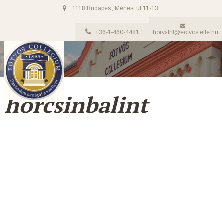
1118 Budapest, Ménesi út 11-13.
+36-1-460-4481
horvathl@eotvos.elte.hu
horcsinbalint