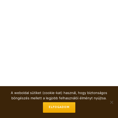
A weboldal sütiket (cookie-kat) használ, hogy biztonságos
böngészés mellett a legjobb felhasználói élményt nyújtsa.
ELFOGADOM