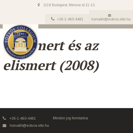
1118 Budapest, Ménesi út 11-13.
+36-1-460-4481
horvathl@eotvos.elte.hu
Az ismert és az
elismert (2008)
Minden jog fenntartva
+36-1-460-4481
horvathl@eotvos.elte.hu