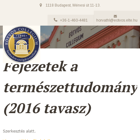
1118 Budapest, Ménesi út 11-13.
+36-1-460-4481
horvathl@eotvos.elte.hu
Fejezetek a
természettudomány
(2016 tavasz)
Szerkesztés alatt.