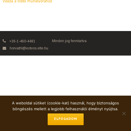
Vissza a többi műhelyórához
Minden jog fenntartva
+36-1-460-4481
horvathl@eotvos.elte.hu
A weboldal sütiket (cookie-kat) használ, hogy biztonságos
böngészés mellett a legjobb felhasználói élményt nyújtsa.
ELFOGADOM