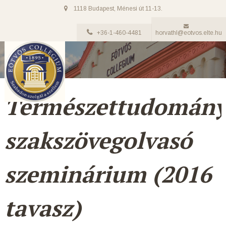
1118 Budapest, Ménesi út 11-13.
+36-1-460-4481
horvathl@eotvos.elte.hu
Természettudomány
szakszövegolvasó
szeminárium (2016
tavasz)