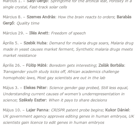
Március 1. –
Sályi Gergő
:
Springtime for the artifical leaf, Porosity in a
single crystal, Fast-track solar cells
Március 8. –
Szemes András
:
How the brain reacts to orders
;
Barabás
Gergő
:
Quality time
Március 29. –
Illés Anett
:
Freedom of speech
Április 5. –
Szebik Huba
:
Demand for malaria drugs soars, Malaria drug
made in yeast causes market ferment, Synthetic malaria drugs meets
market resistance
Április 26. –
Fülöp Máté
:
Boredom gets interesting
;
Zsilák Borbála
:
Transgender youth study kicks off, African academics challenge
homophobic laws, Most gay scientists are out in the lab
Május 3. –
Elekes Péter
:
Science gender gap probed, Still less equal,
Understanding current causes of women’s underrepresentation in
science
;
Székely Eszter
:
When it pays to share decisions
Május 10. –
Lajer Panna
:
CRISPR patent probe begins
;
Kukor Dániel
:
UK government agency approves editing genes in human embryos, UK
scientists gain licence to edit genes in human embryos