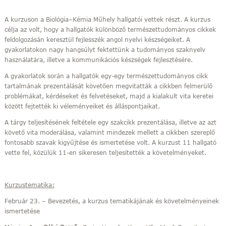
A kurzuson a Biológia–Kémia Műhely hallgatói vettek részt. A kurzus
célja az volt, hogy a hallgatók különböző természettudományos cikkek
feldolgozásán keresztül fejlesszék angol nyelvi készségeiket. A
gyakorlatokon nagy hangsúlyt fektettünk a tudományos szaknyelv
használatára, illetve a kommunikációs készségek fejlesztésére.
A gyakorlatok során a hallgatók egy-egy természettudományos cikk
tartalmának prezentálását követően megvitatták a cikkben felmerülő
problémákat, kérdéseket és felvetéseket, majd a kialakult vita keretei
között fejtették ki véleményeiket és álláspontjaikat.
A tárgy teljesítésének feltétele egy szakcikk prezentálása, illetve az azt
követő vita moderálása, valamint mindezek mellett a cikkben szereplő
fontosabb szavak kigyűjtése és ismertetése volt. A kurzust 11 hallgató
vette fel, közülük 11-en sikeresen teljesítették a követelményeket.
Kurzustematika:
Február 23. – Bevezetés, a kurzus tematikájának és követelményeinek
ismertetése