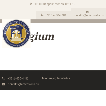
1118 Budapest, Ménesi út 11-13.
+36-1-460-4481
horvathl@eotvos.elte.hu
Collegium
Minden jog fenntartva
+36-1-460-4481
horvathl@eotvos.elte.hu