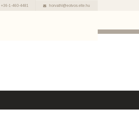
+36-1-460-4481
horvathl@eotvos.elte.hu