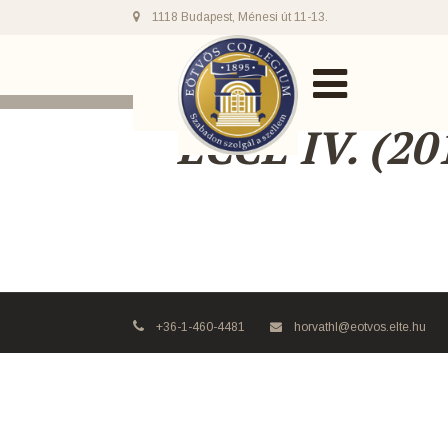
1118 Budapest, Ménesi út 11-13.
ECCE IV. (20
+36-1-460-4481
horvathl@eotvos.elte.hu