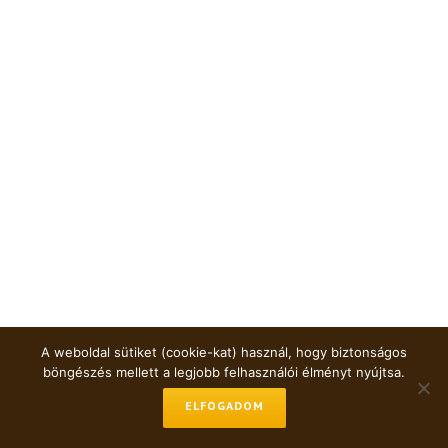
A weboldal sütiket (cookie-kat) használ, hogy biztonságos
böngészés mellett a legjobb felhasználói élményt nyújtsa.
ELFOGADOM