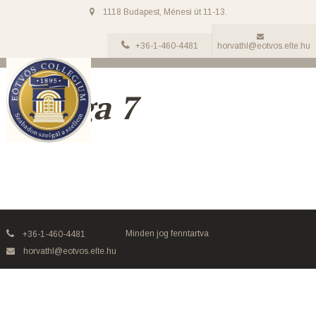
1118 Budapest, Ménesi út 11-13.
+36-1-460-4481
horvathl@eotvos.elte.hu
ECloga 7
Minden jog fenntartva
+36-1-460-4481
horvathl@eotvos.elte.hu