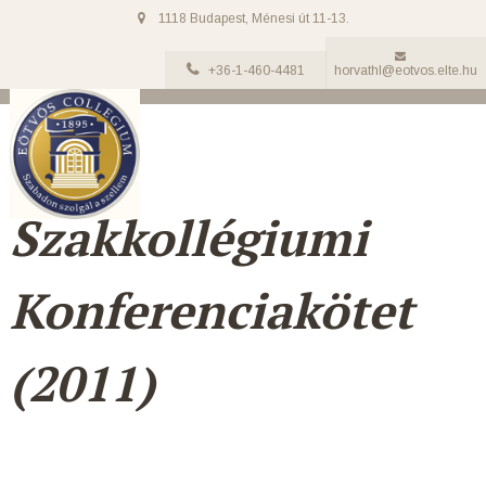
1118 Budapest, Ménesi út 11-13.
+36-1-460-4481
horvathl@eotvos.elte.hu
ELTE
Szakkollégiumi
Konferenciakötet
(2011)