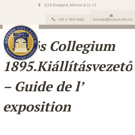
1118 Budapest, Ménesi út 11-13.
+36-1-460-4481
horvathl@eotvos.elte.hu
Eötvös Collegium
1895.Kiállításvezető
– Guide de l’
exposition