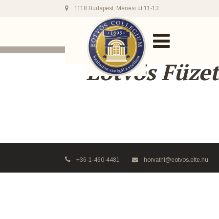
1118 Budapest, Ménesi út 11-13.
Eötvös Füzet
+36-1-460-4481
horvathl@eotvos.elte.hu