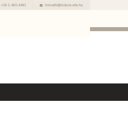
+36-1-460-4481
horvathl@eotvos.elte.hu