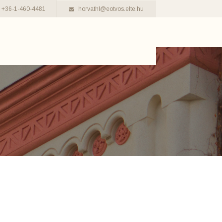
+36-1-460-4481
horvathl@eotvos.elte.hu