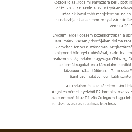
Középiskolás Irodalmi Pályázatra beküldött ír
díját. 2016 tavaszán a 39. Kárpát-medencei
Írásaink közül több megjelent online és 
színdarabjainkat a simontornyai vár színját
venni a 201
Irodalmi érdeklődésem középpontjában a szín
Tanulmányi Verseny döntőjében dráma tantárg
kiemelten fontos a számomra. Meghatározó
Zsigmond bűnügyi tudósításai, Karinthy Fere
realizmus világirodalmi nagyságai (Tolsztoj, D
deformáltságokat és a társadalmi konflik
középpontjába, különösen Tennessee Wil
Színházelméletből leginkább szintén
Az irodalom és a történelem iránti lelkes
Angol és német nyelvből B2 komplex nyelvv
szeptemberétől az Eötvös Collegium tagja leh
rendszerezése és rugalmas kezelése.