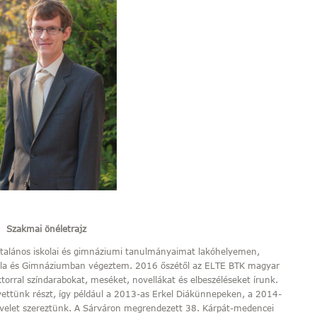
Szakmai önéletrajz
Általános iskolai és gimnáziumi tanulmányaimat lakóhelyemen,
kola és Gimnáziumban végeztem. 2016 őszétől az ELTE BTK magyar
torral színdarabokat, meséket, novellákat és elbeszéléseket írunk.
vettünk részt, így például a 2013-as Erkel Diákünnepeken, a 2014-
evelet szereztünk. A Sárváron megrendezett 38. Kárpát-medencei