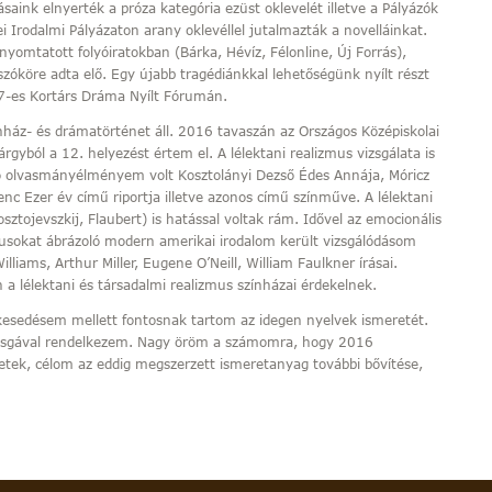
ásaink elnyerték a próza kategória ezüst oklevelét illetve a Pályázók
 Irodalmi Pályázaton arany oklevéllel jutalmazták a novelláinkat.
nyomtatott folyóiratokban (Bárka, Hévíz, Félonline, Új Forrás),
szóköre adta elő. Egy újabb tragédiánkkal lehetőségünk nyílt részt
7-es Kortárs Dráma Nyílt Fórumán.
ház- és drámatörténet áll. 2016 tavaszán az Országos Középiskolai
yból a 12. helyezést értem el. A lélektani realizmus vizsgálata is
 olvasmányélményem volt Kosztolányi Dezső Édes Annája, Móricz
nc Ezer év című riportja illetve azonos című színműve. A lélektani
osztojevszkij, Flaubert) is hatással voltak rám. Idővel az emocionális
tusokat ábrázoló modern amerikai irodalom került vizsgálódásom
liams, Arthur Miller, Eugene O’Neill, William Faulkner írásai.
 a lélektani és társadalmi realizmus színházai érdekelnek.
edésem mellett fontosnak tartom az idegen nyelvek ismeretét.
izsgával rendelkezem. Nagy öröm a számomra, hogy 2016
etek, célom az eddig megszerzett ismeretanyag további bővítése,