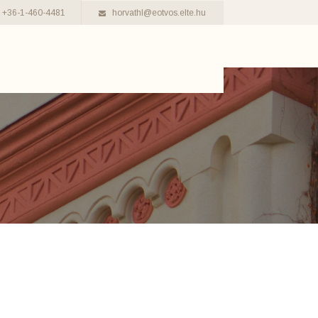
+36-1-460-4481
horvathl@eotvos.elte.hu