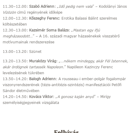
11.30–12.00:
Szabó Adrienn
: „
Idő pedig nem vala
” – Kodolányi János
Vízözön
című regényének időképe
12.00–12.30:
Kőszeghy Ferenc
: Erotika Balassi Bálint szerelmes
költészetében
12.30–13.00:
Kazsimér Soma Balázs
: „
Mastan egy ifjú
megházasodott…
” – A 16. századi magyar házasénekek visszatérő
motívumainak rendszerezése
13.00–13.20: Szünet
13.20–13.50:
Muraközy Virág
:
„…nékem mindeggy, akár Fél Istennek,
akár ördögnek tartassék Napoleon.
” Napóleon Kazinczy Ferenc
levelezésének tükrében
13.50–14.20:
Balogh Adrienn
: A rousseau-i ember-polgár fogalompár
viszonyrendszerének (tézis-antitézis-szintézis) manifesztációi Petőfi
Sándor életművében
14.20–14.50:
Kovács Viktor
: „
A gonosz kaján anyó
” – Mirígy
személyiségjegyeinek vizsgálata
Felhívás