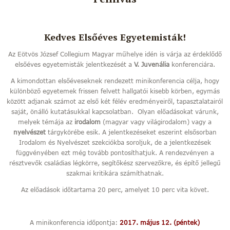
Kedves Elsőéves Egyetemisták!
Az Eötvös József Collegium Magyar műhelye idén is várja az érdeklődő
elsőéves egyetemisták jelentkezését a
V. Juvenália
konferenciára.
A kimondottan elsőéveseknek rendezett minikonferencia célja, hogy
különböző egyetemek frissen felvett hallgatói kisebb körben, egymás
között adjanak számot az első két félév eredményeiről, tapasztalatairól
saját, önálló kutatásukkal kapcsolatban. Olyan előadásokat várunk,
melyek témája az
irodalom
(magyar vagy világirodalom) vagy a
nyelvészet
tárgykörébe esik. A jelentkezéseket eszerint elsősorban
Irodalom és Nyelvészet szekciókba soroljuk, de a jelentkezések
függvényében ezt még tovább pontosíthatjuk. A rendezvényen a
résztvevők családias légkörre, segítőkész szervezőkre, és építő jellegű
szakmai kritikára számíthatnak.
Az előadások időtartama 20 perc, amelyet 10 perc vita követ.
A minikonferencia időpontja:
2017. május 12. (péntek)