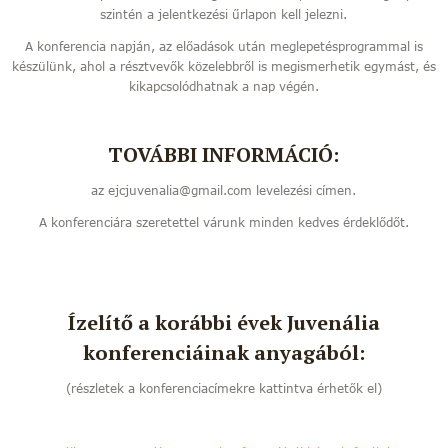
szintén a jelentkezési űrlapon kell jelezni.
A konferencia napján, az előadások után meglepetésprogrammal is
készülünk, ahol a résztvevők közelebbről is megismerhetik egymást, és
kikapcsolódhatnak a nap végén.
TOVÁBBI INFORMÁCIÓ:
az ejcjuvenalia@gmail.com levelezési címen.
A konferenciára szeretettel várunk minden kedves érdeklődőt.
Ízelítő a korábbi évek Juvenália
konferenciáinak anyagából:
(részletek a konferenciacímekre kattintva érhetők el)