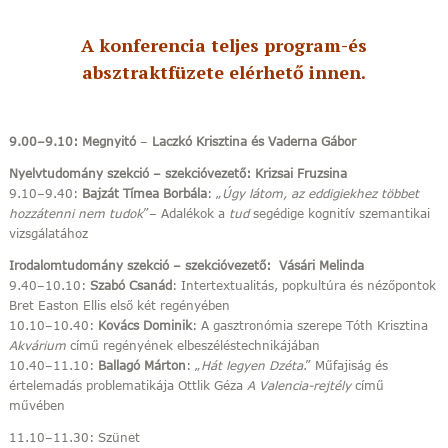
A konferencia teljes program-és
absztraktfüzete elérhető innen.
9.00–9.10: Megnyitó
–
Laczkó Krisztina és Vaderna Gábor
Nyelvtudomány szekció – szekcióvezető: Krizsai Fruzsina
9.10–9.40:
Bajzát Tímea Borbála
: „
Úgy látom, az eddigiekhez többet
hozzátenni nem tudok
”– Adalékok a
tud
segédige kognitív szemantikai
vizsgálatához
Irodalomtudomány szekció – szekcióvezető: Vásári Melinda
9.40–10.10:
Szabó Csanád
: Intertextualitás, popkultúra és nézőpontok
Bret Easton Ellis első két regényében
10.10–10.40:
Kovács Dominik
: A gasztronómia szerepe Tóth Krisztina
Akvárium
című regényének elbeszéléstechnikájában
10.40–11.10:
Ballagó Márton
: „
Hát legyen Dzéta
.” Műfajiság és
értelemadás problematikája Ottlik Géza
A Valencia-rejtély
című
művében
11.10–11.30: Szünet