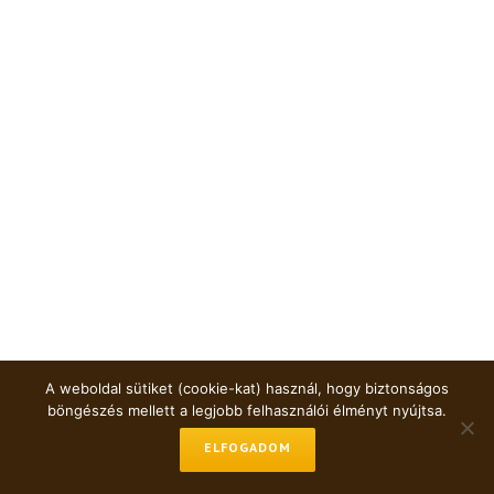
A weboldal sütiket (cookie-kat) használ, hogy biztonságos
böngészés mellett a legjobb felhasználói élményt nyújtsa.
ELFOGADOM