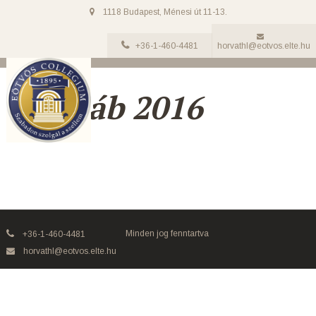
1118 Budapest, Ménesi út 11-13.
+36-1-460-4481
horvathl@eotvos.elte.hu
GóJaláb 2016
Minden jog fenntartva
+36-1-460-4481
horvathl@eotvos.elte.hu