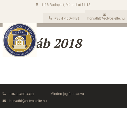
1118 Budapest, Ménesi út 11-13.
+36-1-460-4481
horvathl@eotvos.elte.hu
GóJaláb 2018
Minden jog fenntartva
+36-1-460-4481
horvathl@eotvos.elte.hu