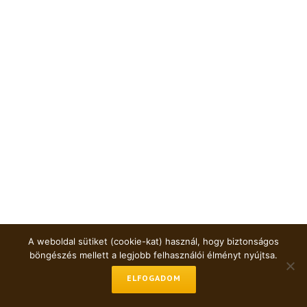
A weboldal sütiket (cookie-kat) használ, hogy biztonságos
böngészés mellett a legjobb felhasználói élményt nyújtsa.
ELFOGADOM