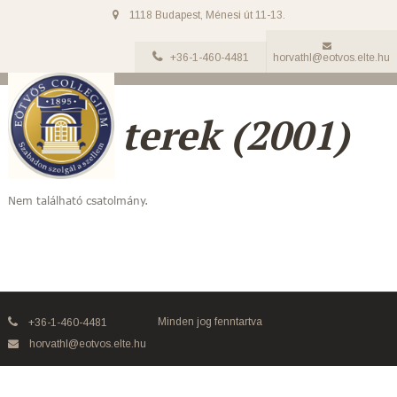
1118 Budapest, Ménesi út 11-13.
+36-1-460-4481
horvathl@eotvos.elte.hu
Kétes terek (2001)
Nem található csatolmány.
Minden jog fenntartva
+36-1-460-4481
horvathl@eotvos.elte.hu