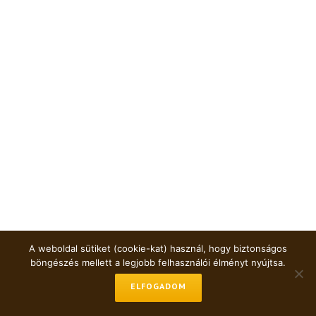
A weboldal sütiket (cookie-kat) használ, hogy biztonságos
böngészés mellett a legjobb felhasználói élményt nyújtsa.
ELFOGADOM