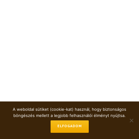
A weboldal sütiket (cookie-kat) használ, hogy biztonságos
böngészés mellett a legjobb felhasználói élményt nyújtsa.
ELFOGADOM