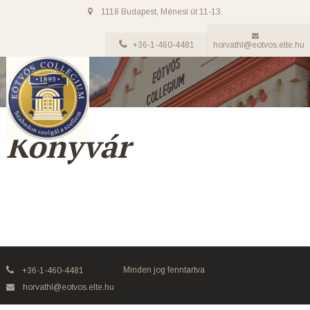
1118 Budapest, Ménesi út 11-13.
+36-1-460-4481
horvathl@eotvos.elte.hu
Könyvár
Minden jog fenntartva
+36-1-460-4481
horvathl@eotvos.elte.hu