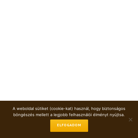
A weboldal sütiket (cookie-kat) használ, hogy biztonságos
böngészés mellett a legjobb felhasználói élményt nyújtsa.
ELFOGADOM