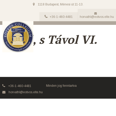
1118 Budapest, Ménesi út 11-13.
+36-1-460-4481
horvathl@eotvos.elte.hu
Közel, s Távol VI.
Minden jog fenntartva
+36-1-460-4481
horvathl@eotvos.elte.hu