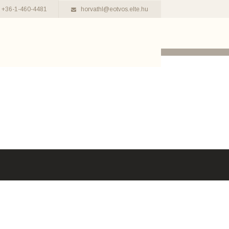
+36-1-460-4481
horvathl@eotvos.elte.hu