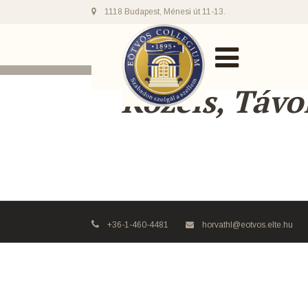
1118 Budapest, Ménesi út 11-13.
Közels, Távol
+36-1-460-4481
horvathl@eotvos.elte.hu