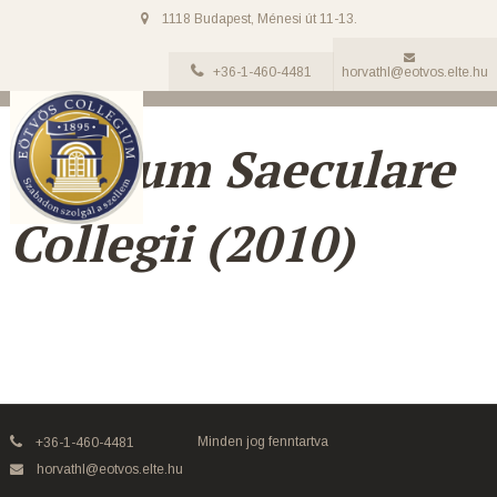
1118 Budapest, Ménesi út 11-13.
+36-1-460-4481
horvathl@eotvos.elte.hu
Lustrum Saeculare
Collegii (2010)
Minden jog fenntartva
+36-1-460-4481
horvathl@eotvos.elte.hu