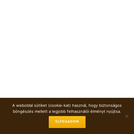
A weboldal sütiket (cookie-kat) használ, hogy biztonságos
böngészés mellett a legjobb felhasználói élményt nyújtsa.
ELFOGADOM