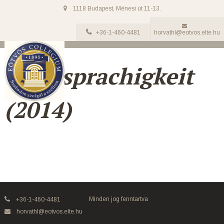
1118 Budapest, Ménesi út 11-13.
+36-1-460-4481
horvathl@eotvos.elte.hu
Mehrsprachigkeit
(2014)
Minden jog fenntartva
+36-1-460-4481
horvathl@eotvos.elte.hu