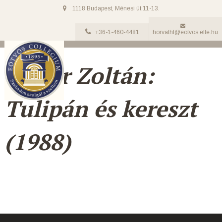
1118 Budapest, Ménesi út 11-13.
+36-1-460-4481
horvathl@eotvos.elte.hu
Móser Zoltán:
Tulipán és kereszt
(1988)