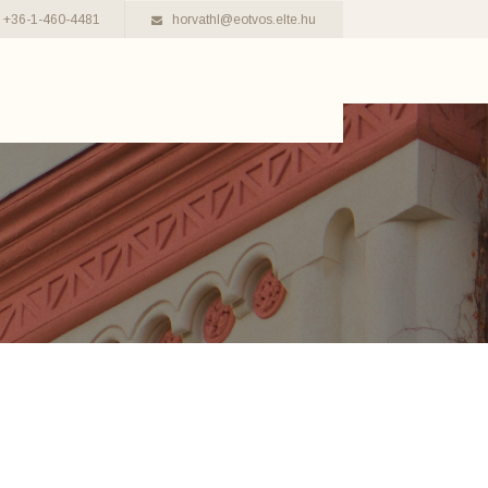
+36-1-460-4481
horvathl@eotvos.elte.hu