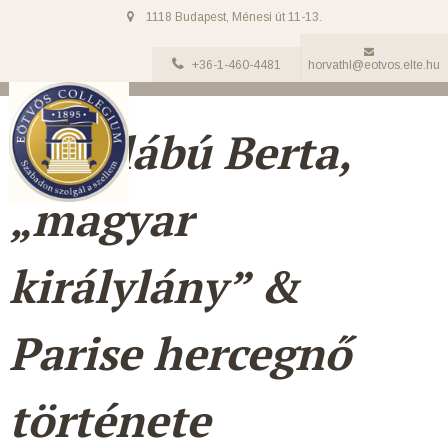
1118 Budapest, Ménesi út 11-13.
+36-1-460-4481
horvathl@eotvos.elte.hu
Nagylábú Berta,
„magyar
királylány” &
Parise hercegnő
története