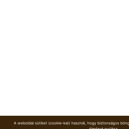
A weboldal sütiket (cookie-kat) használ, hogy biztonságos böng
élményt nyújtsa.