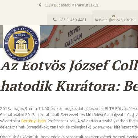
1118 Budapest, Ménesi út 11-13.
+36-1-460-4481
horvathl@eotvos.elte.hu
Az Eötvös József Col
hatodik Kurátora: Be
2018. május 9-én a 14.00 órakor megkezdett ülésén az ELTE Eötvös Józse
Szenátusától 2016-ban ratifikált Szervezeti és Működési Szabályzat 10. §-
választotta
Bertényi Iván
Professzor urat. A választás a szabályzatban fog
delegáltjainak (öregdiákok, tanárok és collegisták)
unanimiter
kifejezett tit
Óhajtjuk és kívánjuk, hogy eddig is tapasztalt tevékenységét hosszú évekig 