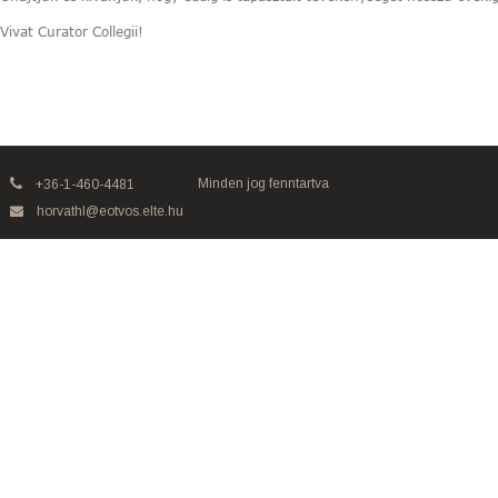
Vivat Curator Collegii!
Minden jog fenntartva
+36-1-460-4481
horvathl@eotvos.elte.hu