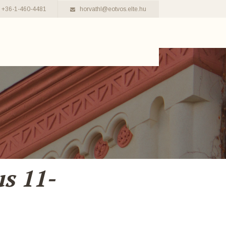
+36-1-460-4481
horvathl@eotvos.elte.hu
s 11-