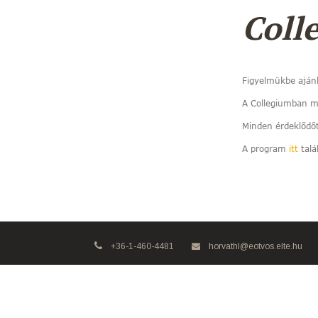
Coll
Figyelmükbe aján
A Collegiumban má
Minden érdeklődőt
A program
itt
talá
+36-1-460-4481
horvathl@eotvos.elte.hu