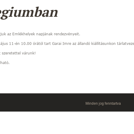
egiumban
ljuk az Emlékhelyek napjának rendezvényeit.
jus 11-én 10.00 órától tart Garai Imre az állandó kiállításunkon tárlatveze
 szeretettel várunk!
lható.
Minden jog fenntartva