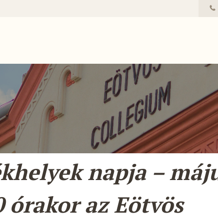
khelyek napja – máju
0 órakor az Eötvös