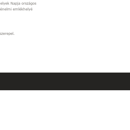
elyek Napja országos
ténelmi emlékhelyé
szerepel.