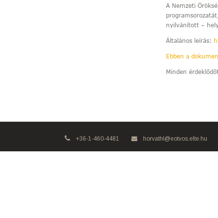
A Nemzeti Öröksé
programsorozatát,
nyilvánított – hel
Általános leírás:
h
Ebben a dokume
Minden érdeklődőt
+36-1-460-4481
horvathl@eotvos.elte.hu