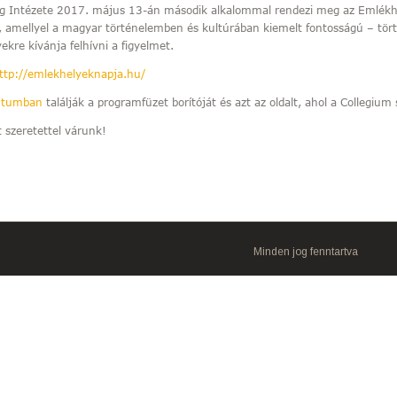
g Intézete 2017. május 13-án második alkalommal rendezi meg az Emlékh
 amellyel a magyar történelemben és kultúrában kiemelt fontosságú – tör
yekre kívánja felhívni a figyelmet.
ttp://emlekhelyeknapja.hu/
ntumban
találják a programfüzet borítóját és azt az oldalt, ahol a Collegium 
 szeretettel várunk!
Minden jog fenntartva