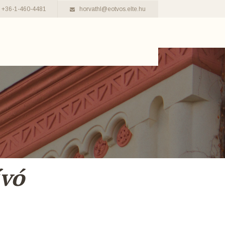
+36-1-460-4481
horvathl@eotvos.elte.hu
ívó