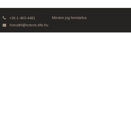
Minden jog fenntartva
+36-1-460-4481
horvathl@eotvos.elte.hu