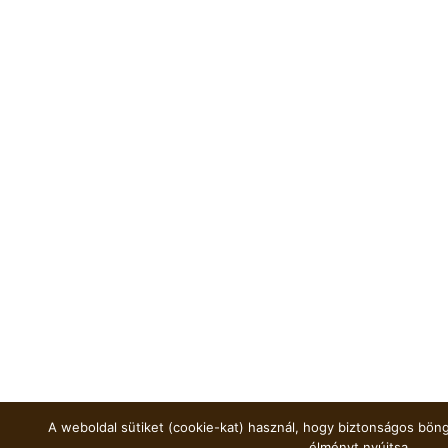
A weboldal sütiket (cookie-kat) használ, hogy biztonságos böng
élményt nyújtsa.