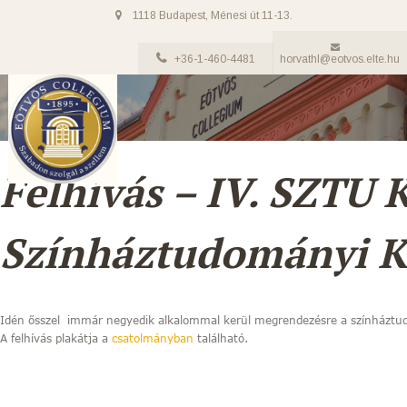
1118 Budapest, Ménesi út 11-13.
+36-1-460-4481
horvathl@eotvos.elte.hu
Felhívás – IV. SZTU 
Színháztudományi K
Idén ősszel immár negyedik alkalommal kerül megrendezésre a színháztud
A felhívás plakátja a
csatolmányban
található.