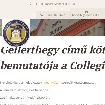
1118 Budapest, Ménesi út 11-13.
+36-1-460-4481
horvathl@eotvos.elte.hu
Gellérthegy című köt
bemutatója a Colle
Figyelmükbe ajánljuk a csatolt
meghívóban
szereplő kötetbemutatót.
A bemutató időpontja és helyszíne:
2017. október 17. (kedd) 15.00 óra