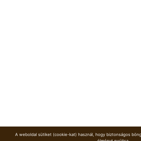
A weboldal sütiket (cookie-kat) használ, hogy biztonságos böng
élményt nyújtsa.