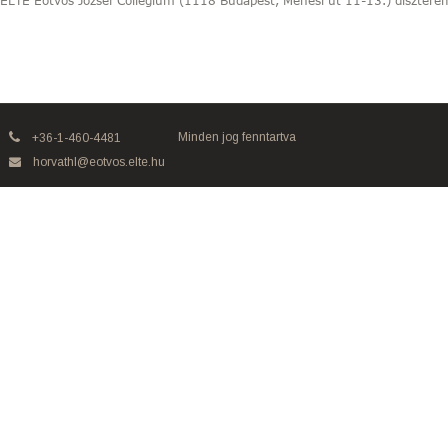
ELTE Eötvös József Collegium (1118 Budapest, Ménesi út 11-13.) dísztere
Minden jog fenntartva
+36-1-460-4481
horvathl@eotvos.elte.hu