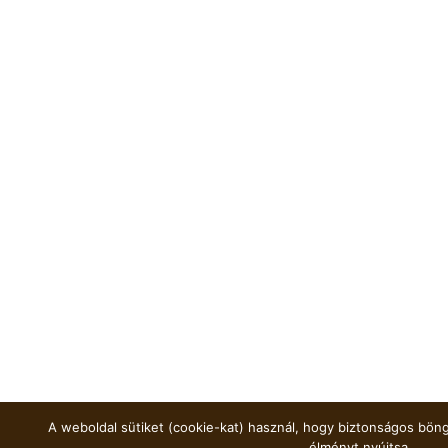
A weboldal sütiket (cookie-kat) használ, hogy biztonságos böng
élményt nyújtsa.