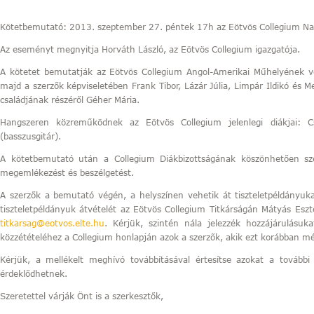
Kötetbemutató: 2013. szeptember 27. péntek 17h az Eötvös Collegium Na
Az eseményt megnyitja Horváth László, az Eötvös Collegium igazgatója.
A kötetet bemutatják az Eötvös Collegium Angol-Amerikai Műhelyének vez
majd a szerzők képviseletében Frank Tibor, Lázár Júlia, Limpár Ildikó és
családjának részéről Géher Mária.
Hangszeren közreműködnek az Eötvös Collegium jelenlegi diákjai: C
(basszusgitár).
A kötetbemutató után a Collegium Diákbizottságának köszönhetően sze
megemlékezést és beszélgetést.
A szerzők a bemutató végén, a helyszínen vehetik át tiszteletpéldányuk
tiszteletpéldányuk átvételét az Eötvös Collegium Titkárságán Mátyás Eszt
titkarsag@eotvos.elte.hu
. Kérjük, szintén nála jelezzék hozzájárulásuk
közzétételéhez a Collegium honlapján azok a szerzők, akik ezt korábban 
Kérjük, a mellékelt meghívó továbbításával értesítse azokat a további 
érdeklődhetnek.
Szeretettel várják Önt is a szerkesztők,