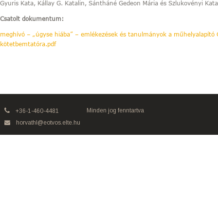
Gyuris Kata, Kállay G. Katalin, Sántháné Gedeon Mária és Szlukovényi Kata
Csatolt dokumentum:
meghívó – „úgyse hiába” – emlékezések és tanulmányok a műhelyalapító G
kötetbemtatóra.pdf
Minden jog fenntartva
+36-1-460-4481
horvathl@eotvos.elte.hu