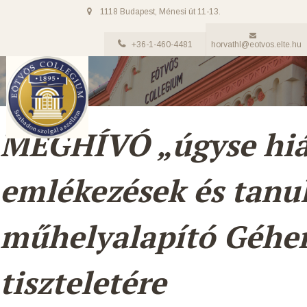
1118 Budapest, Ménesi út 11-13.
+36-1-460-4481
horvathl@eotvos.elte.hu
MEGHÍVÓ „úgyse hiá
emlékezések és tan
műhelyalapító Géher
tiszteletére