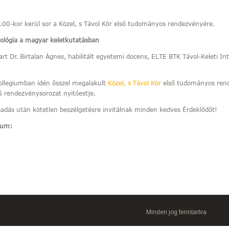
00-kor kerül sor a Közel, s Távol Kör első tudományos rendezvényére.
ilológia a magyar keletkutatásban
rt Dr. Birtalan Ágnes, habilitált egyetemi docens, ELTE BTK Távol-Keleti Int
ollegiumban idén ősszel megalakult
Közel, s Távol Kör
első tudományos ren
 rendezvénysorozat nyitóestje.
őadás után kötetlen beszélgetésre invitálnak minden kedves Érdeklődőt!
tum:
Minden jog fenntartva