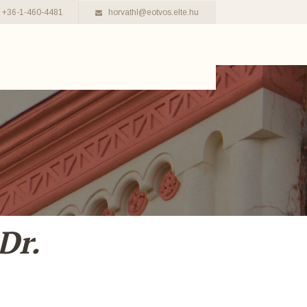
+36-1-460-4481
horvathl@eotvos.elte.hu
Dr.