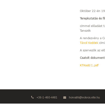
Október 22-én 19.
Terepkutatás és f
címmel előadást ta
Tanszék
A rendezvény a C
Távol Keddek
című
A szervezők az el
Csatolt dokumen
KTKedd I..pdf
+36-1-460-4481
horvathl@eotvos.elte.hu