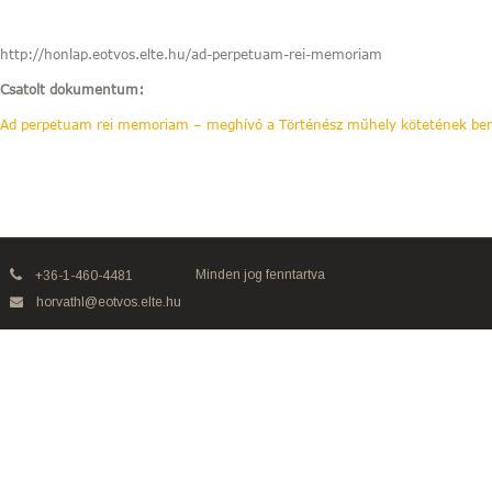
http://honlap.eotvos.elte.hu/ad-perpetuam-rei-memoriam
Csatolt dokumentum:
Ad perpetuam rei memoriam – meghívó a Történész műhely kötetének bem
Minden jog fenntartva
+36-1-460-4481
horvathl@eotvos.elte.hu