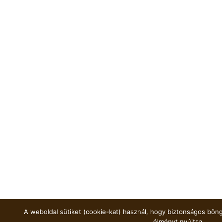
A weboldal sütiket (cookie-kat) használ, hogy biztonságos böng
élményt nyújtsa.