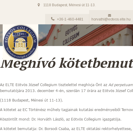
1118 Budapest, Ménesi út 11-13.
+36-1-460-4481
horvathl@eotvos.elte.hu
Meghívó kötetbemut
Az ELTE Eötvös József Collegium tisztelettel meghívja Önt az
Ad perpetua
bemutatójára 2013. december 4-én, szerdán 17 órára az Eötvös József Col
(1118 Budapest, Ménesi út 11-13).
A kötetet az EC Történész műhely tagjainak kutatási eredményeiből Ternová
Köszöntőt mond: Dr. Horváth László, az Eötvös Collegium igazgatója.
A kötetet bemutatja: Dr. Borsodi Csaba, az ELTE oktatási rektorhelyettese, 