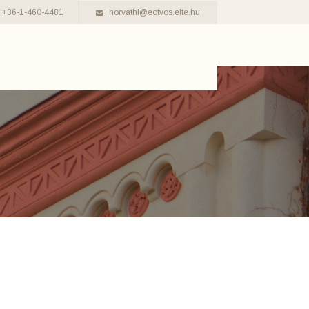
+36-1-460-4481
horvathl@eotvos.elte.hu