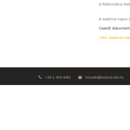
A Református Peda
A szakmai napra 
Csatolt dokumen
Latin szakmai na
+36-1-460-4481
horvathl@eotvos.elte.hu