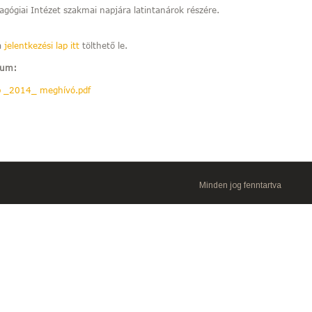
gógiai Intézet szakmai napjára latintanárok részére.
a
jelentkezési lap itt
tölthető le.
tum:
p _2014_ meghívó.pdf
Minden jog fenntartva