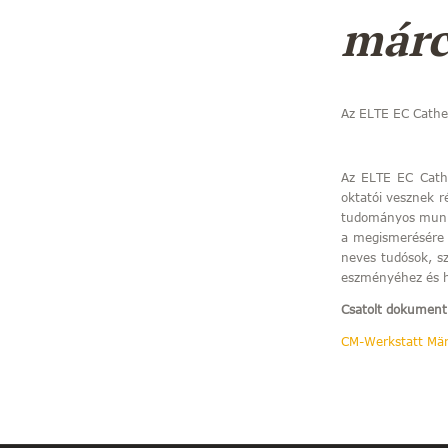
márc
Az ELTE EC
Cathe
Az ELTE EC
Cat
oktatói vesznek r
tudományos munka
a megismerésére 
neves tudósok, sz
eszményéhez és ha
Csatolt dokumen
CM-Werkstatt Mä