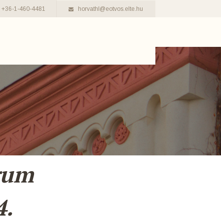
+36-1-460-4481
horvathl@eotvos.elte.hu
rum
4.