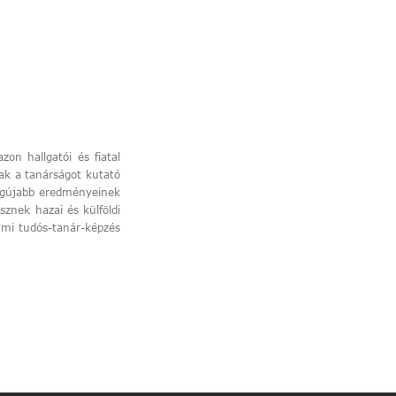
on hallgatói és fiatal
tak a tanárságot kutató
egújabb eredményeinek
znek hazai és külföldi
umi tudós-tanár-képzés