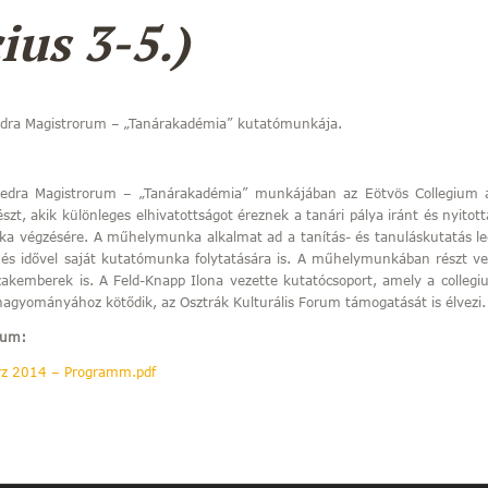
ius 3-5.)
dra Magistrorum
– „Tanárakadémia” kutatómunkája.
hedra Magistrorum
– „Tanárakadémia” munkájában az Eötvös Collegium az
észt, akik különleges elhivatottságot éreznek a tanári pálya iránt és nyitot
 végzésére. A műhelymunka alkalmat ad a tanítás- és tanuláskutatás l
és idővel saját kutatómunka folytatására is. A műhelymunkában részt ves
akemberek is. A Feld-Knapp Ilona vezette kutatócsoport, amely a collegi
gyományához kötődik, az Osztrák Kulturális Forum támogatását is élvezi.
tum:
rz 2014 – Programm.pdf