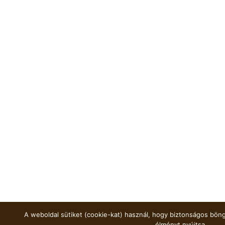
A weboldal sütiket (cookie-kat) használ, hogy biztonságos böng
élményt nyújtsa.