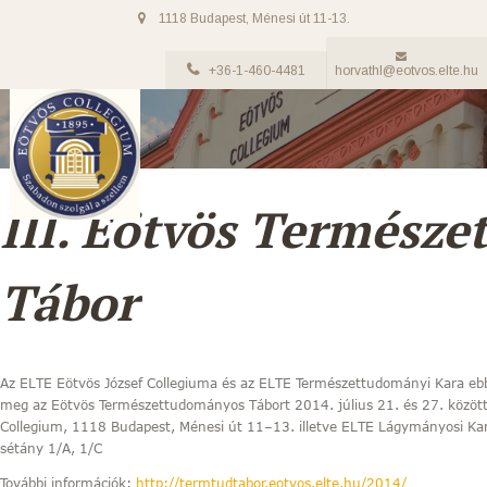
1118 Budapest, Ménesi út 11-13.
+36-1-460-4481
horvathl@eotvos.elte.hu
III. Eötvös Termész
Tábor
Az ELTE Eötvös József Collegiuma és az ELTE Természettudományi Kara eb
meg az Eötvös Természettudományos Tábort 2014. július 21. és 27. között
Collegium, 1118 Budapest, Ménesi út 11–13. illetve ELTE Lágymányosi K
sétány 1/A, 1/C
További információk:
http://termtudtabor.eotvos.elte.hu/2014/