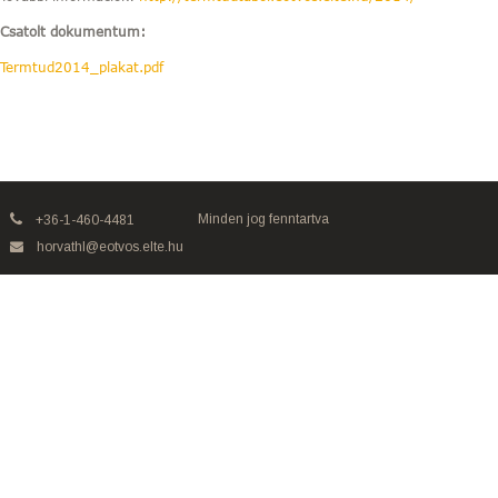
Csatolt dokumentum:
Termtud2014_plakat.pdf
Minden jog fenntartva
+36-1-460-4481
horvathl@eotvos.elte.hu