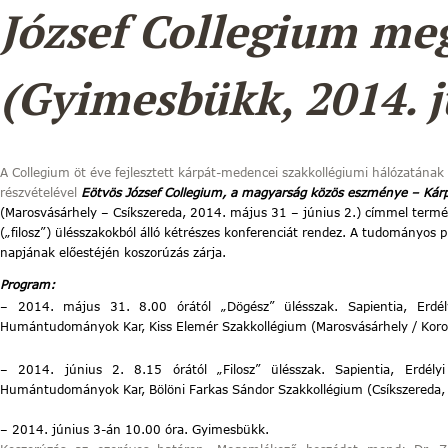
József Collegium me
(Gyimesbükk, 2014. j
A Collegium öt éve fejlesztett kárpát-medencei szakkollégiumi hálózatának t
részvételével
Eötvös József Collegium, a magyarság közös eszménye – Kárp
(Marosvásárhely – Csíkszereda, 2014. május 31 – június 2.) címmel termé
(„filosz”) ülésszakokból álló kétrészes konferenciát rendez. A tudományos
napjának előestéjén koszorúzás zárja.
Program:
– 2014. május 31. 8.00 órától „Dögész” ülésszak. Sapientia, Erdé
Humántudományok Kar, Kiss Elemér Szakkollégium (Marosvásárhely / Koron
– 2014. június 2. 8.15 órától „Filosz” ülésszak. Sapientia, Erdé
Humántudományok Kar, Bölöni Farkas Sándor Szakkollégium (Csíkszereda, 
– 2014. június 3-án 10.00 óra. Gyimesbükk.