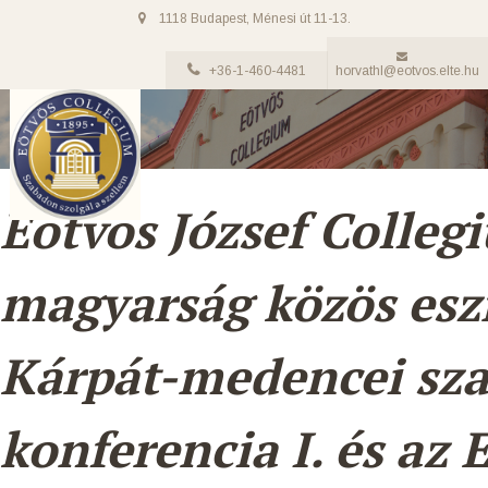
1118 Budapest, Ménesi út 11-13.
+36-1-460-4481
horvathl@eotvos.elte.hu
Eötvös József Colleg
magyarság közös es
Kárpát-medencei sza
konferencia I. és az