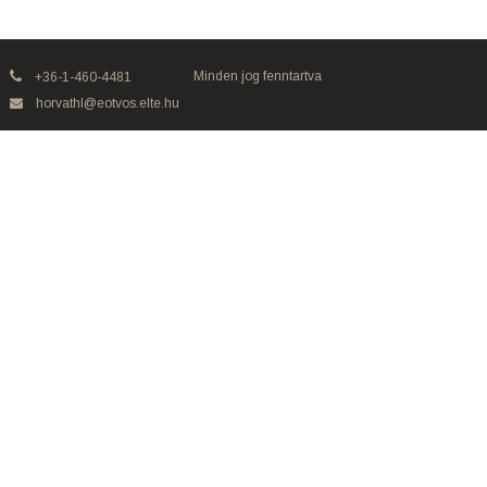
Minden jog fenntartva
+36-1-460-4481
horvathl@eotvos.elte.hu