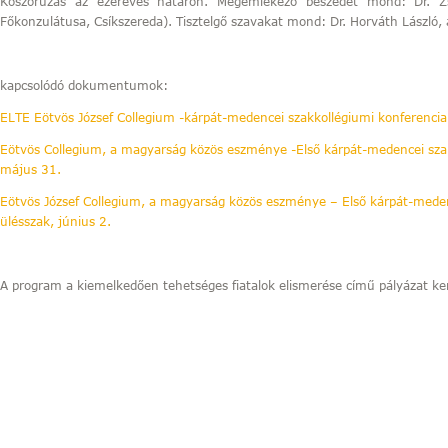
Koszorúzás az ezeréves határon. Megemlékező beszédet mond: Dr. Z
Főkonzulátusa, Csíkszereda). Tisztelgő szavakat mond: Dr. Horváth László, 
kapcsolódó dokumentumok:
ELTE Eötvös József Collegium -kárpát-medencei szakkollégiumi konferenci
Eötvös Collegium, a magyarság közös eszménye -Első kárpát-medencei szak
május 31.
Eötvös József Collegium, a magyarság közös eszménye – Első kárpát-medenc
ülésszak, június 2.
A program a kiemelkedően tehetséges fiatalok elismerése című pályázat k