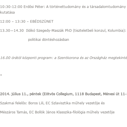
10:30-12:00 Erdősi Péter: A történettudomány és a társadalomtudomány k
kutatása
12:00 – 13:30 – EBÉDSZÜNET
13.30―14.30 Ildikó Szegedy-Maszák PhD (tiszteletbeli konzul, Kolumbia): 
politikai döntéshozásban
16.00 órától központi program: a Szentkorona és az Országház megtekint
*
2014. július 11., péntek (Eötvös Collegium, 1118 Budapest, Ménesi út 11
Szakmai felelős: Boros Lili, EC Szlavisztika műhely vezetője és
Mészáros Tamás, EC Bollók János Klasszika-filológia műhely vezetője