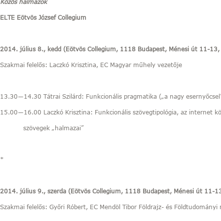
Közös halmazok
ELTE Eötvös József Collegium
2014. július 8., kedd (Eötvös Collegium, 1118 Budapest, Ménesi út 11-13
Szakmai felelős: Laczkó Krisztina, EC Magyar műhely vezetője
13.30―14.30 Tátrai Szilárd: Funkcionális pragmatika („a nagy esernyőcsel
15.00―16.00 Laczkó Krisztina: Funkcionális szövegtipológia, az internet kö
szövegek „halmazai”
*
2014. július 9., szerda (Eötvös Collegium, 1118 Budapest, Ménesi út 11-1
Szakmai felelős: Győri Róbert, EC Mendöl Tibor Földrajz- és Földtudományi