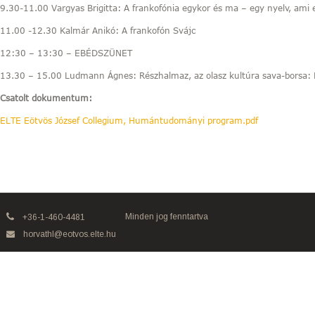
9.30-11.00 Vargyas Brigitta: A frankofónia egykor és ma – egy nyelv, ami e
11.00 -12.30 Kalmár Anikó: A frankofón Svájc
12:30 – 13:30 – EBÉDSZÜNET
13.30 – 15.00 Ludmann Ágnes: Részhalmaz, az olasz kultúra sava-borsa: 
Csatolt dokumentum:
ELTE Eötvös József Collegium, Humántudományi program.pdf
Minden jog fenntartva
+36-1-460-4481
horvathl@eotvos.elte.hu