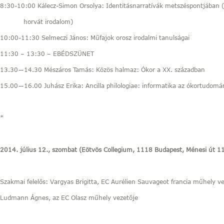
8:30-10:00 Kálecz-Simon Orsolya: Identitásnarratívák metszéspontjában (
horvát irodalom)
10:00-11:30 Selmeczi János: Műfajok orosz irodalmi tanulságai
11:30 – 13:30 – EBÉDSZÜNET
13.30―14.30 Mészáros Tamás: Közös halmaz: Ókor a XX. században
15.00―16.00 Juhász Erika: Ancilla philologiae: informatika az ókortudom
*
2014. július 12., szombat (Eötvös Collegium, 1118 Budapest, Ménesi út 1
Szakmai felelős: Vargyas Brigitta, EC Aurélien Sauvageot francia műhely v
Ludmann Ágnes, az EC Olasz műhely vezetője