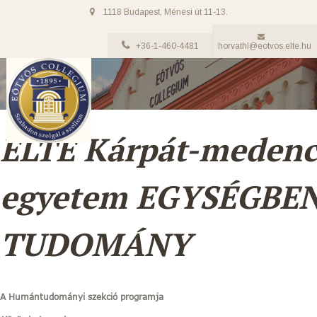
1118 Budapest, Ménesi út 11-13.
+36-1-460-4481
horvathl@eotvos.elte.hu
ELTE Kárpát-medence
egyetem EGYSÉGBE
TUDOMÁNY
A Humántudományi szekció programja