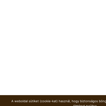
A weboldal sütiket (cookie-kat) használ, hogy biztonságos böng
élményt nyújtsa.