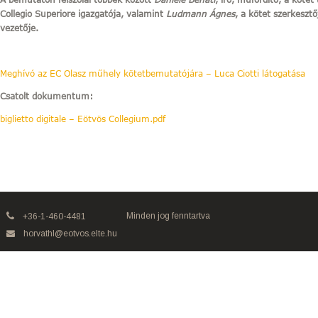
Collegio Superiore igazgatója, valamint
Ludmann Ágnes
, a kötet szerkeszt
vezetője.
Meghívó az EC Olasz műhely kötetbemutatójára – Luca Ciotti látogatása
Csatolt dokumentum:
biglietto digitale – Eötvös Collegium.pdf
Minden jog fenntartva
+36-1-460-4481
horvathl@eotvos.elte.hu