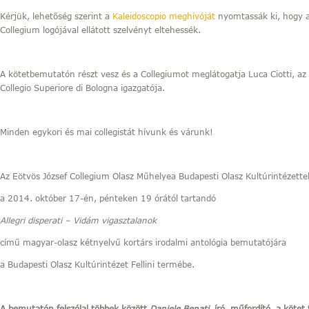
Kérjük, lehetőség szerint a
Kaleidoscopio meghívóját
nyomtassák ki, hogy a
Collegium logójával ellátott szelvényt eltehessék.
A kötetbemutatón részt vesz és a Collegiumot meglátogatja Luca Ciotti, az 
Collegio Superiore di Bologna igazgatója.
Minden egykori és mai collegistát hívunk és várunk!
Az Eötvös József Collegium Olasz Műhelyea Budapesti Olasz Kultúrintézett
a 2014. október 17-én, pénteken 19 órától tartandó
Allegri disperati – Vidám vigasztalanok
című magyar-olasz kétnyelvű kortárs irodalmi antológia bemutatójára
a Budapesti Olasz Kultúrintézet Fellini termébe.
A bemutatón felszólal többek között
Daniele Benati
, író, műfordító, a kötet