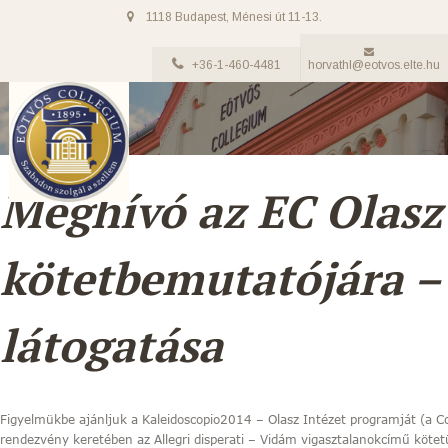
1118 Budapest, Ménesi út 11-13.
+36-1-460-4481
horvathl@eotvos.elte.hu
Meghívó az EC Olas
kötetbemutatójára – 
látogatása
Figyelmükbe ajánljuk a Kaleidoscopio2014 – Olasz Intézet programját (a Col
rendezvény keretében az Allegri disperati – Vidám vigasztalanokcímű köte