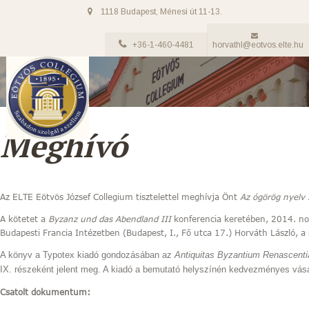
1118 Budapest, Ménesi út 11-13.
+36-1-460-4481
horvathl@eotvos.elte.hu
Meghívó
Az ELTE Eötvös József Collegium tisztelettel meghívja Önt
Az ógörög nyelv
A kötetet a
Byzanz und das Abendland III
konferencia keretében, 2014. n
Budapesti Francia Intézetben (Budapest, I., Fő utca 17.) Horváth László, a
A könyv a Typotex kiadó gondozásában az
Antiquitas Byzantium Renascenti
IX. részeként jelent meg. A kiadó a bemutató helyszínén kedvezményes vásár
Csatolt dokumentum: