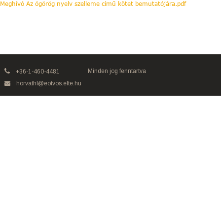
Meghívó Az ógörög nyelv szelleme című kötet bemutatójára.pdf
Minden jog fenntartva
+36-1-460-4481
horvathl@eotvos.elte.hu