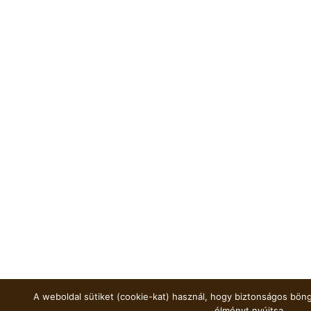
A weboldal sütiket (cookie-kat) használ, hogy biztonságos böng
élményt nyújtsa.