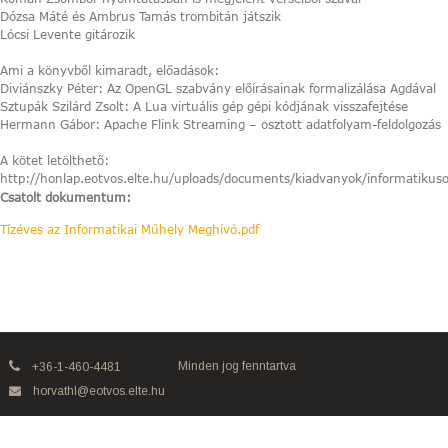
Dózsa Máté és Ambrus Tamás trombitán játszik
Lócsi Levente gitározik
Ami a könyvből kimaradt, előadások:
Diviánszky Péter: Az OpenGL szabvány előírásainak formalizálása Agdával
Sztupák Szilárd Zsolt: A Lua virtuális gép gépi kódjának visszafejtése
Hermann Gábor: Apache Flink Streaming – osztott adatfolyam-feldolgozás
A kötet letölthető:
http://honlap.eotvos.elte.hu/uploads/documents/kiadvanyok/informatikuso
Csatolt dokumentum:
Tízéves az Informatikai Műhely Meghívó.pdf
Minden jog fenntartva
+36-1-460-4481
horvathl@eotvos.elte.hu