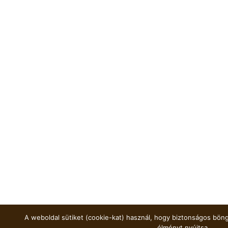
A weboldal sütiket (cookie-kat) használ, hogy biztonságos böng
élményt nyújtsa.