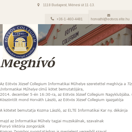
1118 Budapest, Ménesi út 11-13.
+36-1-460-4481
horvathl@eotvos.elte.hu
Meghívó
Az Eötvös József Collegium Informatikai Műhelye szeretettel meghívja a
Tí
Informatikai Műhelye
című kötet bemutatójára,
2014. december 5-én 16:30-ra, az Eötvös József Collegium Nagyklubjába.
Köszöntőt mond Horváth László, az Eötvös József Collegium igazgatója
A kötetet bemutatja Kozma László, az ELTE Informatikai Kar ny. dékánja
majd az Informatikai Műhely tagjai muzsikálnak, szavalnak
Fonyó Viktória zongorázik
Koman Zsombor nyomtatásban is megjelent verseiből szaval