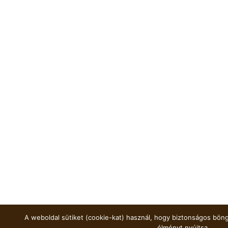
A weboldal sütiket (cookie-kat) használ, hogy biztonságos böng
élményt nyújtsa.