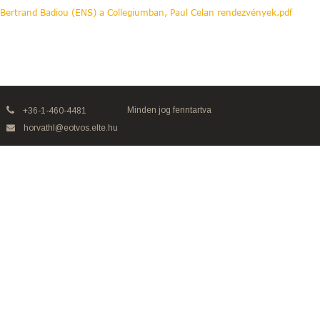
Bertrand Badiou (ENS) a Collegiumban, Paul Celan rendezvények.pdf
Minden jog fenntartva
+36-1-460-4481
horvathl@eotvos.elte.hu