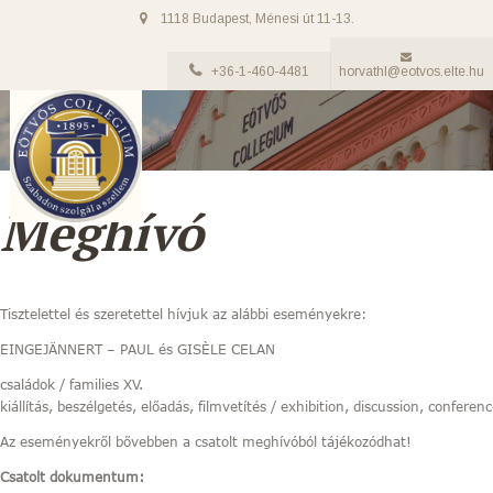
1118 Budapest, Ménesi út 11-13.
+36-1-460-4481
horvathl@eotvos.elte.hu
Meghívó
Tisztelettel és szeretettel hívjuk az alábbi eseményekre:
EINGEJÄNNERT – PAUL és GISÈLE CELAN
családok / families XV.
kiállítás, beszélgetés, előadás, filmvetítés / exhibition, discussion, conferen
Az eseményekről bővebben a csatolt meghívóból tájékozódhat!
Csatolt dokumentum: