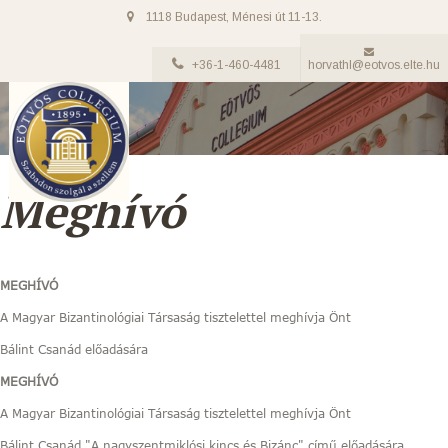
1118 Budapest, Ménesi út 11-13.
+36-1-460-4481
horvathl@eotvos.elte.hu
Meghívó
MEGHÍVÓ
A Magyar Bizantinológiai Társaság tisztelettel meghívja Önt
Bálint Csanád előadására
MEGHÍVÓ
A Magyar Bizantinológiai Társaság tisztelettel meghívja Önt
Bálint Csanád "A nagyszentmiklósi kincs és Bizánc" című előadására