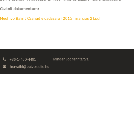
Csatolt dokumentum:
Meghívó Bálint Csanád előadására (2015. március 2).pdf
Minden jog fenntartva
+36-1-460-4481
horvathl@eotvos.elte.hu