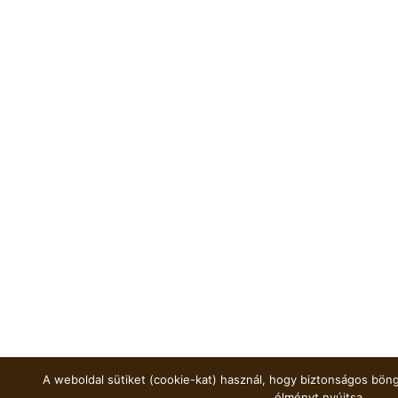
A weboldal sütiket (cookie-kat) használ, hogy biztonságos böng
élményt nyújtsa.