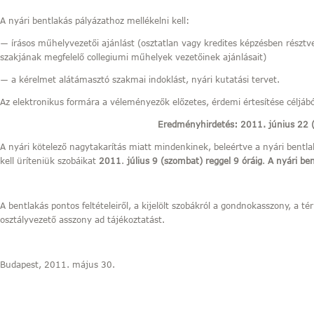
A nyári bentlakás pályázathoz mellékelni kell:
― írásos műhelyvezetői ajánlást (osztatlan vagy kredites képzésben résztv
szakjának megfelelő collegiumi műhelyek vezetőinek ajánlásait)
― a kérelmet alátámasztó szakmai indoklást, nyári kutatási tervet.
Az elektronikus formára a véleményezők előzetes, érdemi értesítése céljáb
Eredményhirdetés: 2011. június 22 (
A nyári kötelező nagytakarítás miatt mindenkinek, beleértve a nyári bentla
kell üríteniük szobáikat
2011
.
július 9 (szombat) reggel 9 óráig
.
A nyári ben
A bentlakás pontos feltételeiről, a kijelölt szobákról a gondnokasszony, a té
osztályvezető asszony ad tájékoztatást.
Budapest, 2011. május 30.
Horváth L
igazg