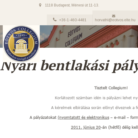
1118 Budapest, Ménesi út 11-13.
+36-1-460-4481
horvathl@eotvos.elte.hu
Nyári bentlakási pál
Tisztelt Collegium!
Korlátozott számban idén is pályázni lehet ny
A kérelmek elbírálása során előnyt élveznek a f
A pályázatokat
(nyomtatott és elektronikus
– e-mail – for
2011. június 20
-án (hétfő) délig kell