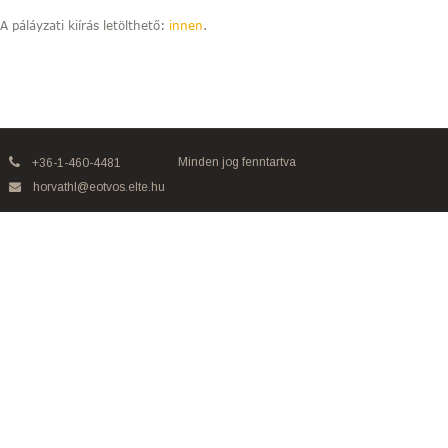
A páláyzati kiírás letölthető:
innen
.
Minden jog fenntartva
+36-1-460-4481
horvathl@eotvos.elte.hu