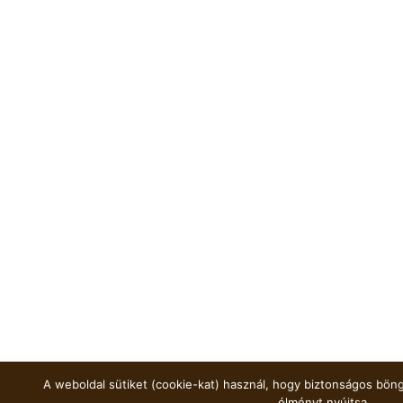
A weboldal sütiket (cookie-kat) használ, hogy biztonságos böng
élményt nyújtsa.